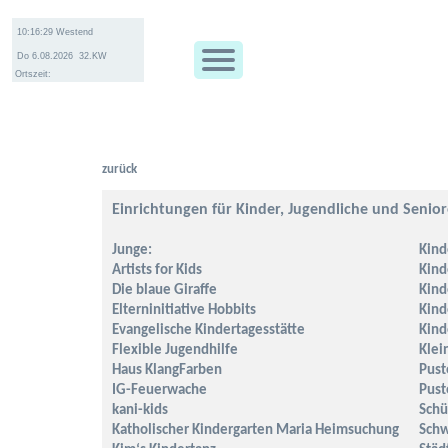
Ortszeit:
zurück
Einrichtungen für Kinder, Jugendliche und Seni
Junge:
Kind
Artists for Kids
Kind
Die blaue Giraffe
Kind
Elterninitiative Hobbits
Kind
Evangelische Kindertagesstätte
Kin
Flexible Jugendhilfe
Klei
Haus KlangFarben
Pust
IG-Feuerwache
Pust
kani-kids
Schü
Katholischer Kindergarten Maria Heimsuchung
Schw