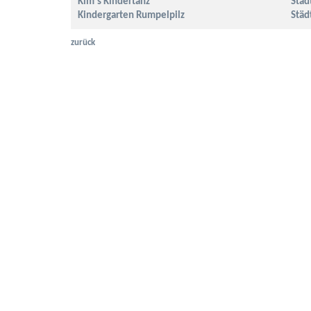
Kim‘s Kindertanz
Städ
Kindergarten Rumpelpilz
Städ
zurück