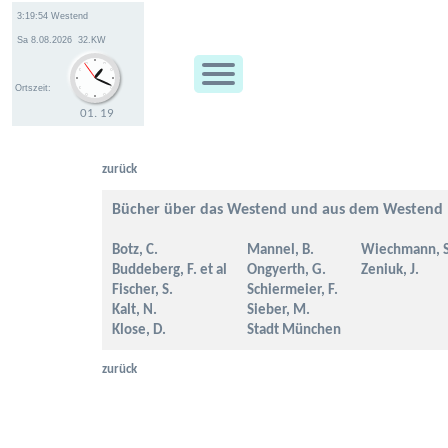
Ortszeit:
01
.
19
zurück
Bücher über das Westend und aus dem Westend
Botz, C.
Mannel, B.
Wiechmann, S
Buddeberg, F. et al
Ongyerth, G.
Zeniuk, J.
Fischer, S.
Schiermeier, F.
Kalt, N.
Sieber, M.
Klose, D.
Stadt München
zurück