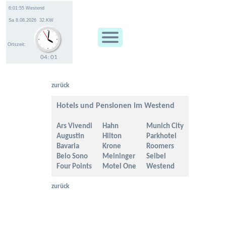
Ortszeit:
04
:
01
zurück
Hotels und Pensionen im Westend
Ars Vivendi
Hahn
Munich City
Augustin
Hilton
Parkhotel
Bavaria
Krone
Roomers
Belo Sono
Meininger
Seibel
Four Points
Motel One
Westend
zurück